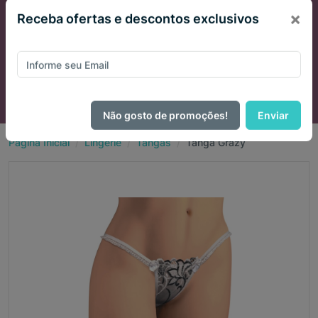
×
Receba ofertas e descontos exclusivos
Não gosto de promoções!
Enviar
Página Inicial
Lingerie
Tangas
Tanga Grazy