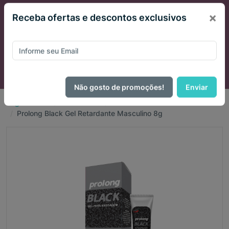
×
Receba ofertas e descontos exclusivos
Não gosto de promoções!
Enviar
Página Inicial
Cosméticos
Diversos
Prolong Black Gel Retardante Masculino 8g