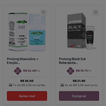
Prolong Masculino +
Prolong Black Gel
Ereção...
Retardante...
R$ 32.40
R$ 19.71
Pix
Pix
R$ 36.00
R$ 21.90
7x de
R$ 5.56
no cartão
4x de
R$ 5.48
sem juros
Avise-me!
Comprar