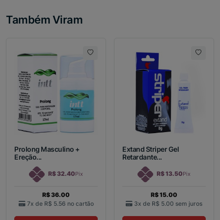
Também Viram
Prolong Masculino +
Extand Striper Gel
Ereção...
Retardante...
R$ 32.40
R$ 13.50
Pix
Pix
R$ 36.00
R$ 15.00
7x de
R$ 5.56
no cartão
3x de
R$ 5.00
sem juros