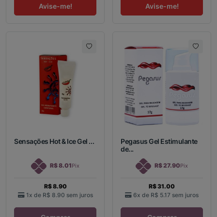
Avise-me!
Avise-me!
Sensações Hot & Ice Gel ...
Pegasus Gel Estimulante
de...
R$ 8.01
R$ 27.90
Pix
Pix
R$ 8.90
R$ 31.00
1x de
R$ 8.90
sem juros
6x de
R$ 5.17
sem juros