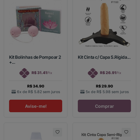
Kit Bolinhas de Pompoar 2
Kit Cinta c/ Capa S.Rígida...
+...
R$ 31.41
R$ 26.91
Pix
Pix
R$ 34.90
R$ 29.90
6x de
R$ 5.82
sem juros
5x de
R$ 5.98
sem juros
Avise-me!
Comprar