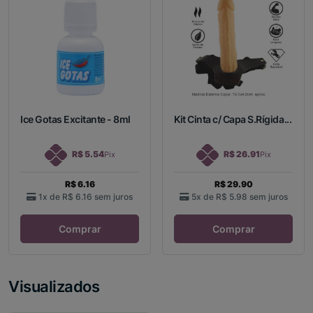
Ice Gotas Excitante - 8ml
Kit Cinta c/ Capa S.Rígida...
R$ 5.54
R$ 26.91
Pix
Pix
R$ 6.16
R$ 29.90
1x de
R$ 6.16
sem juros
5x de
R$ 5.98
sem juros
Comprar
Comprar
Visualizados