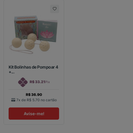
Kit Bolinhas de Pompoar 4
+...
R$ 33.21
Pix
R$ 36.90
7x de
R$ 5.70
no cartão
Avise-me!