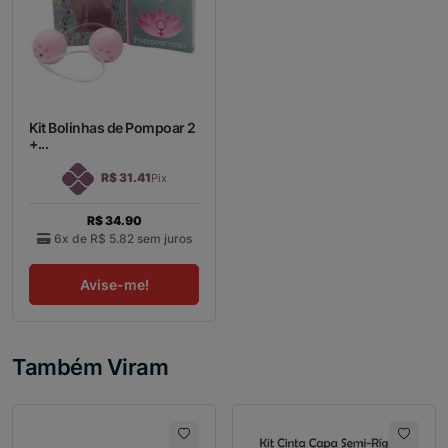
Kit Bolinhas de Pompoar 2
+...
R$ 31.41
Pix
R$ 34.90
6x de
R$ 5.82
sem juros
Avise-me!
Também Viram