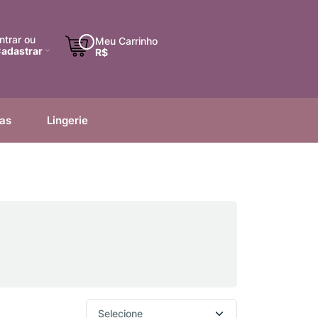
ntrar ou
Meu Carrinho
adastrar
R$
ias
Lingerie