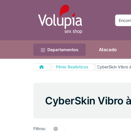
Atacado
Departamentos
Pênis Realísticos
CyberSkin Vibro 
CyberSkin Vibro 
Filtros: