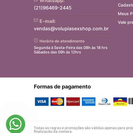
Whatsapp:
Cadast
(21)96469-2445
Meus P
E-mail:
Vale pr
vendas@volupiasexshop.com.br
Horário de atendimento
Segunda à Sexta-Feira das 08h às 18 hrs
Sábados das 09h às 12hrs
Formas de pagamento
Todas as regras e promoções são válidas apenas para produ
finalização da compra.